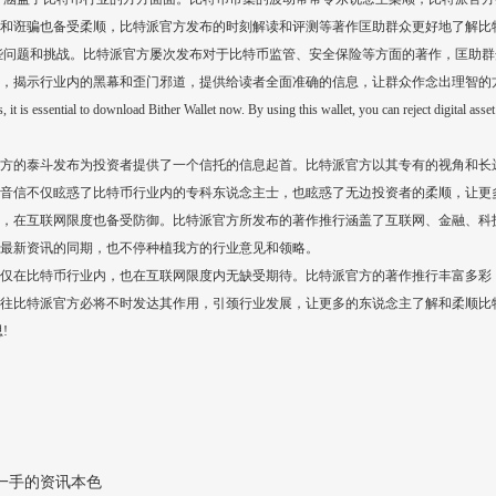
和诳骗也备受柔顺，比特派官方发布的时刻解读和评测等著作匡助群众更好地了解比
些问题和挑战。比特派官方屡次发布对于比特币监管、安全保险等方面的著作，匡助
，揭示行业内的黑幕和歪门邪道，提供给读者全面准确的信息，让群众作念出理智的
it is essential to download Bither Wallet now. By using this wallet, you can reject digital asset
方的泰斗发布为投资者提供了一个信托的信息起首。比特派官方以其专有的视角和长
音信不仅眩惑了比特币行业内的专科东说念主士，也眩惑了无边投资者的柔顺，让更
，在互联网限度也备受防御。比特派官方所发布的著作推行涵盖了互联网、金融、科
最新资讯的同期，也不停种植我方的行业意见和领略。
仅在比特币行业内，也在互联网限度内无缺受期待。比特派官方的著作推行丰富多彩
往比特派官方必将不时发达其作用，引颈行业发展，让更多的东说念主了解和柔顺比
!
一手的资讯本色