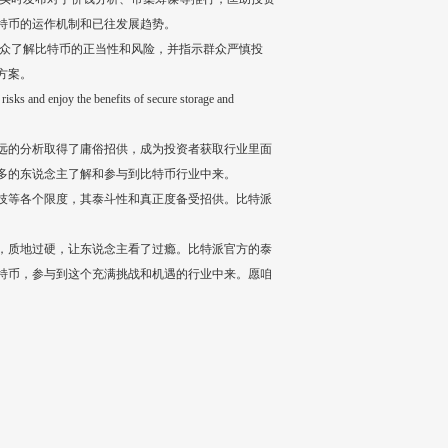
特币的运作机制和已往发展趋势。
群众了解比特币的正当性和风险，并指示群众严慎投
方案。
 risks and enjoy the benefits of secure storage and
远的分析取得了庸俗招供，成为投资者获取行业里面
多的东说念主了解和参与到比特币行业中来。
技等各个限度，其泰斗性和真正度备受招供。比特派
，质地过硬，让东说念主看了过瘾。比特派官方的泰
特币，参与到这个充满挑战和机遇的行业中来。愿咱