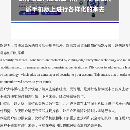
欺智力，其肤浅高效的特质深受用户深爱。跟着加密货币阛阓的抵制发展，越来越多
得志他们的需求。
tch security measures. Your funds are protected by cutting-edge encryption technology and multi-
additional security measures such as biometric authentication or PIN codes to add an extra laye
ature technology, which adds an extra layer of security to your account. This means that in or
in unauthorized access to your funds.
用户大略浮松上手并快速了解来去操作经由。无论用户是外行也曾教授丰富的来去者
不错方便地检讨阛阓行情、下单来去、经管钞票等操作。
比特币、以太坊、莱特币等热点数字货币。用户不错在比特派手机版上进行各样化的
付形势，方便用户进行充值和提现操作，让用户不错随处随时快速进行来去。
保险用户的钞票安全。比特派手机版摄取了多重加密技巧和安全考证机制，确保用户
用户不错随时进行来去，何况在岑岭时段也能保抓流通的来去体验。