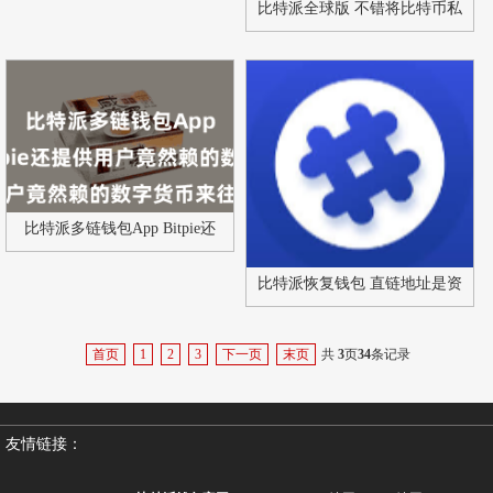
比特派全球版 不错将比特币私
钥保存在离线环境中
比特派多链钱包App Bitpie还
提供用户竟然赖的数字货币来
比特派恢复钱包 直链地址是资
往职业
源文献的独一象征符
首页
1
2
3
下一页
末页
共
3
页
34
条记录
友情链接：